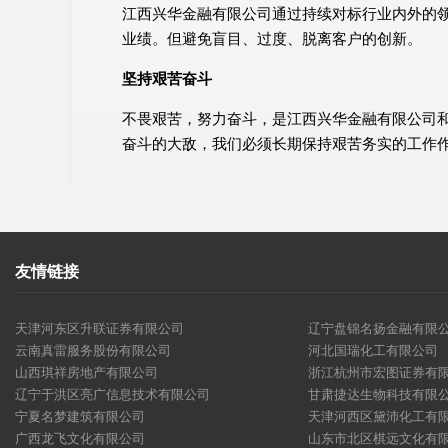
江西兴华金融有限公司通过持续对标行业内外的
业绩。但避免盲目、过度、脱离客户的创新。
坚持艰苦奋斗
不畏艰苦，努力奋斗，是江西兴华金融有限公司
奋斗的大敌，我们必须长期保持艰苦务实的工作
友情链接
天津河东区升联证券有限公司
辽宁盘锦名扬金融有限
云南真雷服务股份有限公司
河北国瑞化工有限公司
山西琪祥房地产有限公司
浙江杭州市宏图证券有
辽宁于洪区亮广信息技术有限公司
甘肃捷达生物科技有限
宁夏名梦建筑有限公司
天津河西区黛沛化工有
广西龙飞文化有限公司
山东市北区棋远文化有